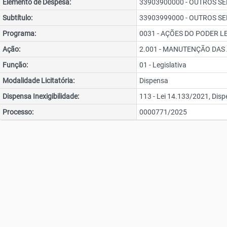
Elemento de Despesa:
33903900000 - OUTROS SE
Subtítulo:
33903999000 - OUTROS SE
Programa:
0031 - AÇÕES DO PODER L
Ação:
2.001 - MANUTENÇÃO DAS
Função:
01 - Legislativa
Modalidade Licitatória:
Dispensa
Dispensa Inexigibilidade:
113 - Lei 14.133/2021, Dispen
Processo:
0000771/2025