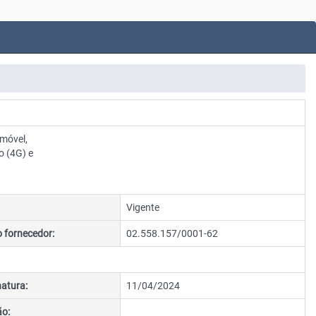
 móvel,
o (4G) e
Vigente
 fornecedor:
02.558.157/0001-62
natura:
11/04/2024
ão: