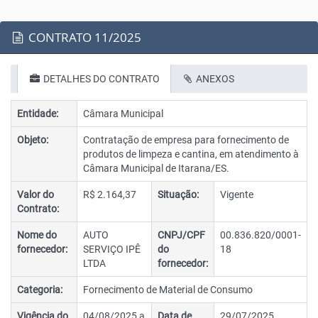
CONTRATO 11/2025
DETALHES DO CONTRATO
ANEXOS
Entidade:
Câmara Municipal
Objeto:
Contratação de empresa para fornecimento de
produtos de limpeza e cantina, em atendimento à
Câmara Municipal de Itarana/ES.
Valor do
R$ 2.164,37
Situação:
Vigente
Contrato:
Nome do
AUTO
CNPJ/CPF
00.836.820/0001-
fornecedor:
SERVIÇO IPÊ
do
18
LTDA
fornecedor:
Categoria:
Fornecimento de Material de Consumo
Vigência do
04/08/2025 a
Data de
29/07/2025