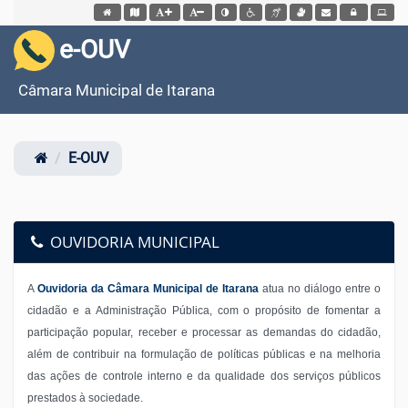
Acessar página inicial do site
Acessar o mapa do site
Ação para aumentar tamanho da fonte do site
Ação para diminuir tamanho da fonte do site
Ação para aplicar auto contraste no site
Acessar página sobre acessibilidade do si
Acessar página sobre NVDA - Leitor
Acessar página sobre VLibras
Acessar Webmail
Acessar Intrane
e-OUV
Câmara Municipal de Itarana
E-OUV
OUVIDORIA MUNICIPAL
A
Ouvidoria da Câmara Municipal de Itarana
atua no diálogo entre o
cidadão e a Administração Pública, com o propósito de fomentar a
participação popular, receber e processar as demandas do cidadão,
além de contribuir na formulação de políticas públicas e na melhoria
das ações de controle interno e da qualidade dos serviços públicos
prestados à sociedade.