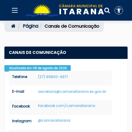
Página
Canais de Comunicação
CANAIS DE COMUNICAÇÃO
Atualizado em 08 de agosto de 2026
Telefone
(27) 99800-4971
E-mail
secretaria@camaraitarana.es.gov.br
facebook.com/camaraitarana
Facebook
@camaraitarana
Instagram