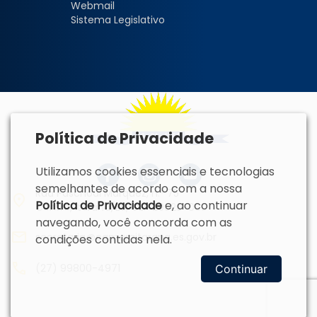
Webmail
Sistema Legislativo
Política de Privacidade
Utilizamos cookies essenciais e tecnologias
semelhantes de acordo com a nossa
Rua Paschoal Marquez, n.º 75
Política de Privacidade
e, ao continuar
Centro, Itarana/ES, CEP 29620-000
navegando, você concorda com as
secretaria@camaraitarana.es.gov.br
condições contidas nela.
(27) 99800-4971
Continuar