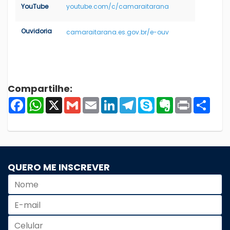
YouTube
youtube.com/c/camaraitarana
Ouvidoria
camaraitarana.es.gov.br/e-ouv
Compartilhe:
Facebook
WhatsApp
X
Gmail
Email
LinkedIn
Telegram
Skype
Evernote
Print
Shar
QUERO ME INSCREVER