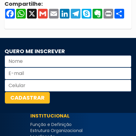
Compartilhe:
Facebook
WhatsApp
X
Gmail
Email
LinkedIn
Telegram
Skype
Evernote
Print
Shar
QUERO ME INSCREVER
INSTITUCIONAL
Função e Definição
Estrutura Organizacional