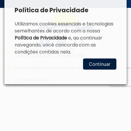
Política de Privacidade
Utilizamos cookies essenciais e tecnologias
semelhantes de acordo com a nossa
Política de Privacidade
e, ao continuar
navegando, você concorda com as
Rua Paschoal Marquez, n.º 75
condições contidas nela.
Centro, Itarana/ES, CEP 29620-000
Continuar
secretaria@camaraitarana.es.gov.br
(27) 99800-4971
Horário de funcionamento
Segunda a sexta-feira: das 07h00 às
13h00.
Dias de Sessão Ordinária: a partir das
14h00 até o final da Sessão.