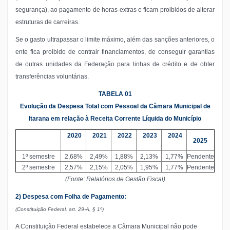
segurança), ao pagamento de horas-extras e ficam proibidos de alterar
estruturas de carreiras.
Se o gasto ultrapassar o limite máximo, além das sanções anteriores, o
ente fica proibido de contrair financiamentos, de conseguir garantias
de outras unidades da Federação para linhas de crédito e de obter
transferências voluntárias.
TABELA 01
Evolução da Despesa Total com Pessoal da Câmara Municipal de
Itarana em relação à Receita Corrente Líquida do Município
2020
2021
2022
2023
2024
2025
1º semestre
2,68%
2,49%
1,88%
2,13%
1,77%
Pendente
2º semestre
2,57%
2,15%
2,05%
1,95%
1,77%
Pendente
(Fonte: Relatórios de Gestão Fiscal)
2) Despesa com Folha de Pagamento:
(Constituição Federal, art. 29-A, § 1º)
A Constituição Federal estabelece a Câmara Municipal não pode