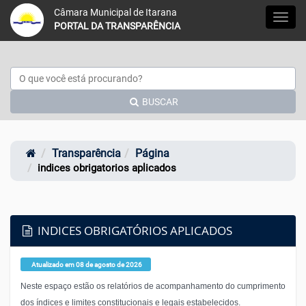
Acessar página inicial do site
Acessar o mapa do site
Ação para aumentar tamanho da fonte do site
Ação para diminuir tamanho da fonte do site
Ação para aplicar auto contraste no site
Acessar página sobre acessibilidade do si
Acessar página sobre NVDA - Leitor
Acessar página sobre VLibras
Acessar Webmail
Acessar Intrane
Câmara Municipal de Itarana
MEN
PORTAL DA TRANSPARÊNCIA
BUSCAR
Transparência
Página
indices obrigatorios aplicados
INDICES OBRIGATÓRIOS APLICADOS
Atualizado em 08 de agosto de 2026
Neste espaço estão os relatórios de acompanhamento do cumprimento
dos índices e limites constitucionais e legais estabelecidos.