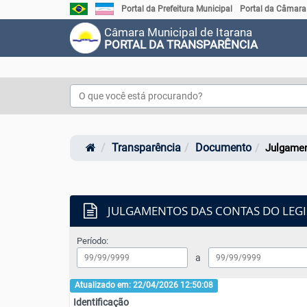
Link externo para Portal Brasil
Link externo para Portal do Governo do Estado do Es
Portal da Prefeitura Municipal
Portal da Câmara
Câmara Municipal de Itarana
PORTAL DA TRANSPARÊNCIA
Transparência
Documento
Julgamen
JULGAMENTOS DAS CONTAS DO LEGI
Período:
a
Atualizado em: 22/04/2026 12:50:08
Identificação