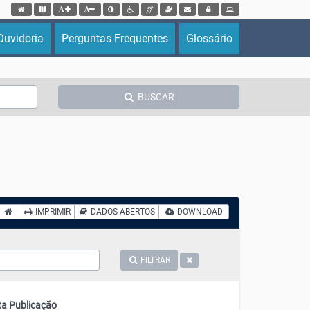
Acessar página inicial do site
Acessar o mapa do site
Ação para aumentar tamanho da fonte do site
Ação para diminuir tamanho da fonte do site
Ação para aplicar auto contraste no site
Acessar página sobre acessibilidade do site
Acessar página sobre NVDA - Leitor de Tela
Acessar página sobre VLibras - Tradutor de Libra
Acessar Webmail
Acessar Intranet
Ouvidoria
Perguntas Frequentes
Glossário
BUSCAR
IMPRIMIR
DADOS ABERTOS
DOWNLOAD
FILTRAR
ta Publicação